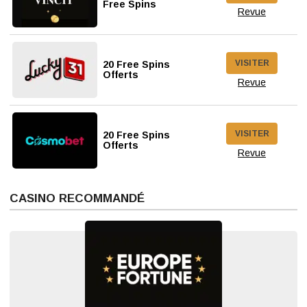
Free Spins
Revue
VISITER
20 Free Spins
Offerts
Revue
VISITER
20 Free Spins
Offerts
Revue
CASINO RECOMMANDÉ