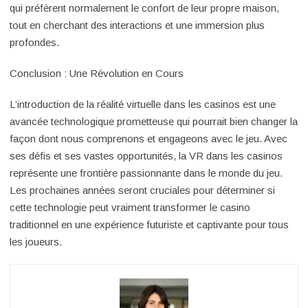
qui préfèrent normalement le confort de leur propre maison,
tout en cherchant des interactions et une immersion plus
profondes.
Conclusion : Une Révolution en Cours
L’introduction de la réalité virtuelle dans les casinos est une
avancée technologique prometteuse qui pourrait bien changer la
façon dont nous comprenons et engageons avec le jeu. Avec
ses défis et ses vastes opportunités, la VR dans les casinos
représente une frontière passionnante dans le monde du jeu.
Les prochaines années seront cruciales pour déterminer si
cette technologie peut vraiment transformer le casino
traditionnel en une expérience futuriste et captivante pour tous
les joueurs.