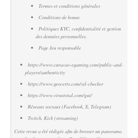
Termes et conditions générales
Conditions de bonus
Politiques KYC, confidentialité et gestion
des données personnelles.
Page Jeu responsable
https://www.curacao-egaming.com/public-and-
players/authenticity
https://www.geocerts.com/ssl-checker
https://www.virustotal.com/gui/
Réseaux sociaux (Facebook, X, Telegram)
Twitch, Kick (streaming)
Cette revue a été rédigée afin de brosser un panorama