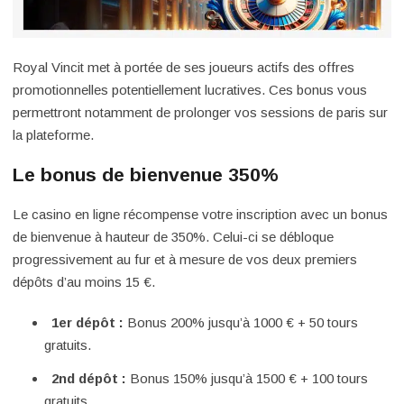
Royal Vincit met à portée de ses joueurs actifs des offres
promotionnelles potentiellement lucratives. Ces bonus vous
permettront notamment de prolonger vos sessions de paris sur
la plateforme.
Le bonus de bienvenue 350%
Le casino en ligne récompense votre inscription avec un bonus
de bienvenue à hauteur de 350%. Celui-ci se débloque
progressivement au fur et à mesure de vos deux premiers
dépôts d’au moins 15 €.
1er dépôt :
Bonus 200% jusqu’à 1000 € + 50 tours
gratuits.
2nd dépôt :
Bonus 150% jusqu’à 1500 € + 100 tours
gratuits.