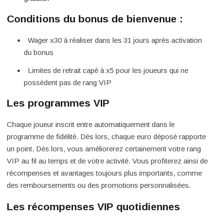
Conditions du bonus de bienvenue :
Wager x30 à réaliser dans les 31 jours après activation
du bonus
Limites de retrait capé à x5 pour les joueurs qui ne
possèdent pas de rang VIP
Les programmes VIP
Chaque joueur inscrit entre automatiquement dans le
programme de fidélité. Dès lors, chaque euro déposé rapporte
un point. Dès lors, vous améliorerez certainement votre rang
VIP au fil au temps et de votre activité. Vous profiterez ainsi de
récompenses et avantages toujours plus importants, comme
des remboursements ou des promotions personnalisées.
Les récompenses VIP quotidiennes