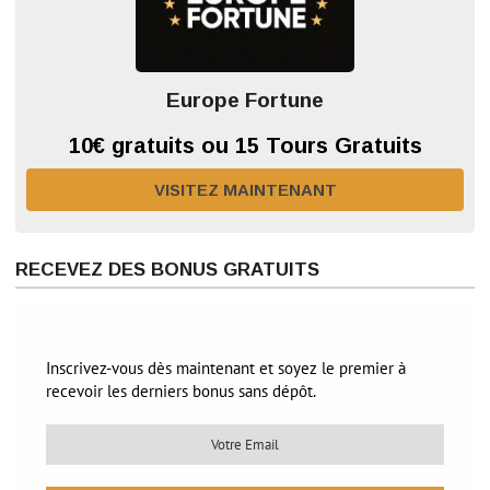
Europe Fortune
10€ gratuits ou 15 Tours Gratuits
VISITEZ MAINTENANT
RECEVEZ DES BONUS GRATUITS
Inscrivez-vous dès maintenant et soyez le premier à
recevoir les derniers bonus sans dépôt.