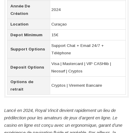
Année De
2024
Création
Location
Curaçao
Depot Minimum
15€
Support Chat + Email 24/7 +
Support Options
Téléphone
Visa | Mastercard | VIP CASHlib |
Deposit Options
Neosurf | Cryptos
Options de
Cryptos | Virement Bancaire
retrait
Lancé en 2024, Royal Vincit devient rapidement un lieu de
prédilection pour les amateurs de jeux d’argent en ligne. Le
casino en ligne est conçu avec un ergonomique, garant d’une
expérience de navigation fluide et agréable. Par ailleurs, la