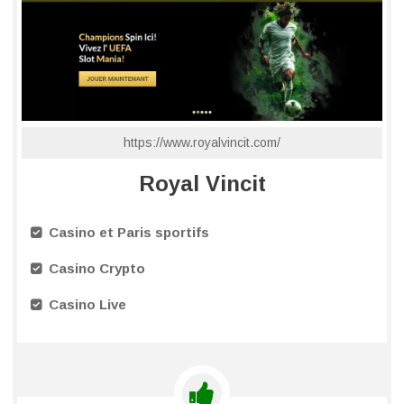
https://www.royalvincit.com/
Royal Vincit
Casino et Paris sportifs
Casino Crypto
Casino Live