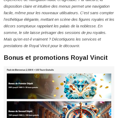
disposition claire et intuitive des menus permet une navigation
facile, même pour les nouveaux utilisateurs. C’est sans compter
l’esthétique élégante, mettant en scène des figures royales et les
décors somptueux rappelant les palais de la noblesse. En
somme, le site laisse présager des sessions de jeu royales.
Mais qu’en est-il vraiment ? Décortiquons les services et
prestations de Royal Vincit pour le découvrir.
Bonus et promotions Royal Vincit