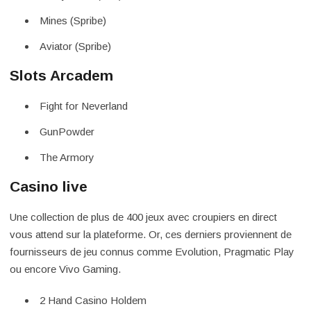
Mines (Spribe)
Aviator (Spribe)
Slots Arcadem
Fight for Neverland
GunPowder
The Armory
Casino live
Une collection de plus de 400 jeux avec croupiers en direct
vous attend sur la plateforme. Or, ces derniers proviennent de
fournisseurs de jeu connus comme Evolution, Pragmatic Play
ou encore Vivo Gaming.
2 Hand Casino Holdem