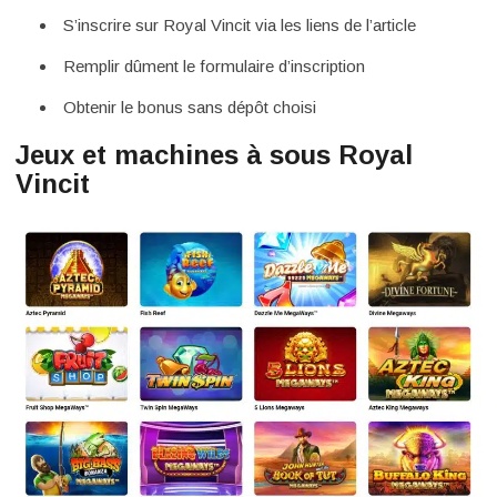
S’inscrire sur Royal Vincit via les liens de l’article
Remplir dûment le formulaire d’inscription
Obtenir le bonus sans dépôt choisi
Jeux et machines à sous Royal
Vincit