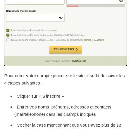
Pour créer votre compte joueur sur le site, il suffit de suivre les
4 étapes suivantes :
Cliquer sur « S’inscrire »
Entrer vos noms, prénoms, adresses et contacts
(mail/téléphone) dans les champs indiqués
Cocher la case mentionnant que vous avez plus de 18