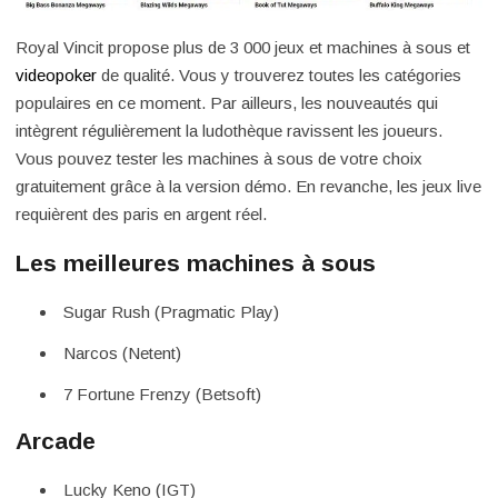
Royal Vincit propose plus de 3 000 jeux et machines à sous et
videopoker
de qualité. Vous y trouverez toutes les catégories
populaires en ce moment. Par ailleurs, les nouveautés qui
intègrent régulièrement la ludothèque ravissent les joueurs.
Vous pouvez tester les machines à sous de votre choix
gratuitement grâce à la version démo. En revanche, les jeux live
requièrent des paris en argent réel.
Les meilleures machines à sous
Sugar Rush (Pragmatic Play)
Narcos (Netent)
7 Fortune Frenzy (Betsoft)
Arcade
Lucky Keno (IGT)