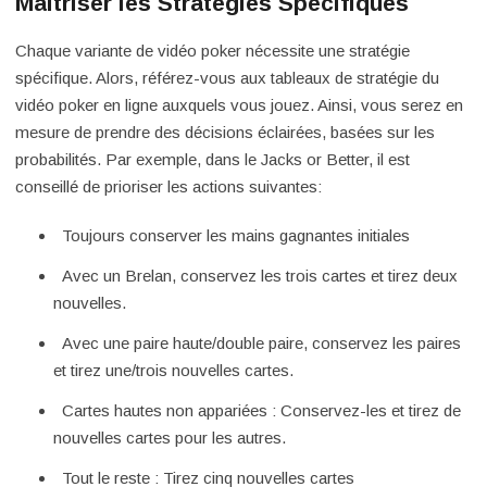
Maîtriser les Stratégies Spécifiques
Chaque variante de vidéo poker nécessite une stratégie
spécifique. Alors, référez-vous aux tableaux de stratégie du
vidéo poker en ligne auxquels vous jouez. Ainsi, vous serez en
mesure de prendre des décisions éclairées, basées sur les
probabilités. Par exemple, dans le Jacks or Better, il est
conseillé de prioriser les actions suivantes:
Toujours conserver les mains gagnantes initiales
Avec un Brelan, conservez les trois cartes et tirez deux
nouvelles.
Avec une paire haute/double paire, conservez les paires
et tirez une/trois nouvelles cartes.
Cartes hautes non appariées : Conservez-les et tirez de
nouvelles cartes pour les autres.
Tout le reste : Tirez cinq nouvelles cartes