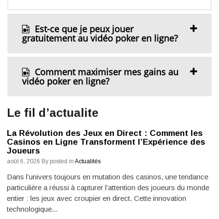
Est-ce que je peux jouer
gratuitement au vidéo poker en ligne?
Comment maximiser mes gains au
vidéo poker en ligne?
Le fil d’actualite
La Révolution des Jeux en Direct : Comment les
Casinos en Ligne Transforment l’Expérience des
Joueurs
août 6, 2026
By
posted in
Actualités
Dans l’univers toujours en mutation des casinos, une tendance
particulière a réussi à capturer l’attention des joueurs du monde
entier : les jeux avec croupier en direct. Cette innovation
technologique...