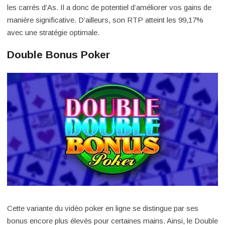
les carrés d’As. Il a donc de potentiel d’améliorer vos gains de
manière significative. D’ailleurs, son RTP atteint les 99,17%
avec une stratégie optimale.
Double Bonus Poker
Cette variante du vidéo poker en ligne se distingue par ses
bonus encore plus élevés pour certaines mains. Ainsi, le Double