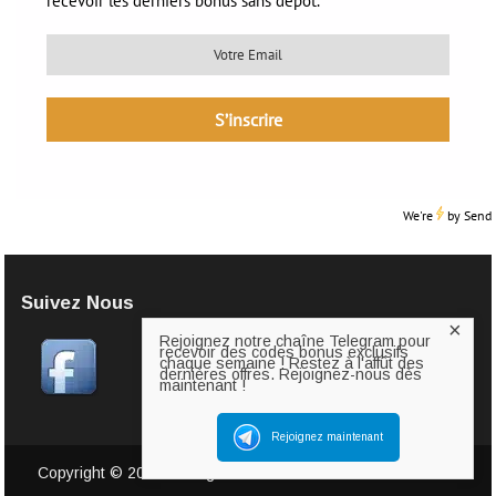
recevoir les derniers bonus sans dépôt.
We're
by
Send
Suivez Nous
×
Rejoignez notre chaîne Telegram pour
recevoir des codes bonus exclusifs
chaque semaine ! Restez à l'affût des
dernières offres. Rejoignez-nous dès
maintenant !
Rejoignez maintenant
Copyright © 2026. All Rights Reserved.
Casino Video Poker