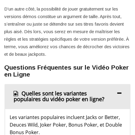
D’un autre côté, la possibilité de jouer gratuitement sur les
versions démos constitue un argument de taille. Après tout,
s’entraîner ou juste se détendre sur ses titres favoris devient
plus aisé. Dès lors, vous serez en mesure de maîtriser les
règles et les stratégies spécifiques de votre version préférée. À
terme, vous améliorez vos chances de décrocher des victoires
et de beaux jackpots.
Questions Fréquentes sur le Vidéo Poker
en Ligne
Quelles sont les variantes
populaires du vidéo poker en ligne?
Les variantes populaires incluent Jacks or Better,
Deuces Wild, Joker Poker, Bonus Poker, et Double
Bonus Poker.