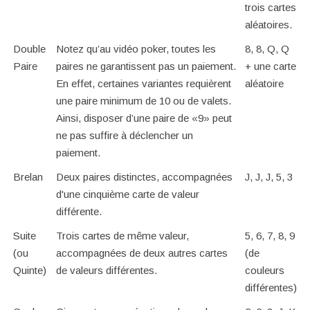
trois cartes
aléatoires.
Double
Notez qu’au vidéo poker, toutes les
8, 8, Q, Q
Paire
paires ne garantissent pas un paiement.
+ une carte
En effet, certaines variantes requièrent
aléatoire
une paire minimum de 10 ou de valets.
Ainsi, disposer d’une paire de «9» peut
ne pas suffire à déclencher un
paiement.
Brelan
Deux paires distinctes, accompagnées
J, J, J, 5, 3
d'une cinquième carte de valeur
différente.
Suite
Trois cartes de même valeur,
5, 6, 7, 8, 9
(ou
accompagnées de deux autres cartes
(de
Quinte)
de valeurs différentes.
couleurs
différentes)