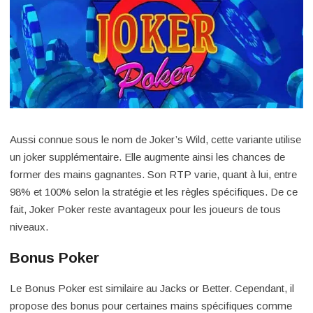
Aussi connue sous le nom de Joker’s Wild, cette variante utilise
un joker supplémentaire. Elle augmente ainsi les chances de
former des mains gagnantes. Son RTP varie, quant à lui, entre
98% et 100% selon la stratégie et les règles spécifiques. De ce
fait, Joker Poker reste avantageux pour les joueurs de tous
niveaux.
Bonus Poker
Le Bonus Poker est similaire au Jacks or Better. Cependant, il
propose des bonus pour certaines mains spécifiques comme