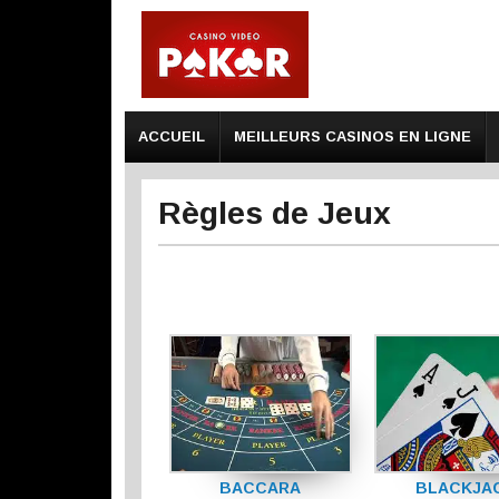
ACCUEIL
MEILLEURS CASINOS EN LIGNE
Règles de Jeux
BACCARA
BLACKJA