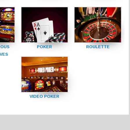
SOUS
POKER
ROULETTE
VES
VIDEO POKER