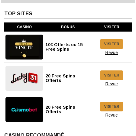
TOP SITES
CASINO
BONUS
VISITER
VISITER
10€ Offerts ou 15
Free Spins
Revue
VISITER
20 Free Spins
Offerts
Revue
VISITER
20 Free Spins
Offerts
Revue
CASINO RECOMMANDÉ