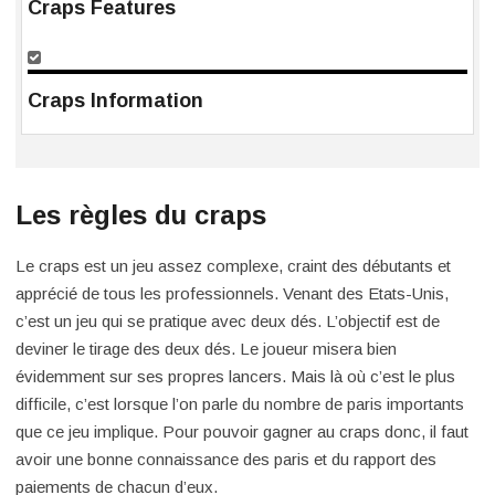
Craps Features
Craps Information
Les règles du craps
Le craps est un jeu assez complexe, craint des débutants et
apprécié de tous les professionnels. Venant des Etats-Unis,
c’est un jeu qui se pratique avec deux dés. L’objectif est de
deviner le tirage des deux dés. Le joueur misera bien
évidemment sur ses propres lancers. Mais là où c’est le plus
difficile, c’est lorsque l’on parle du nombre de paris importants
que ce jeu implique. Pour pouvoir gagner au craps donc, il faut
avoir une bonne connaissance des paris et du rapport des
paiements de chacun d’eux.