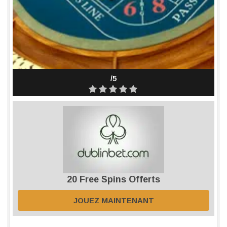
/5
20 Free Spins Offerts
JOUEZ MAINTENANT