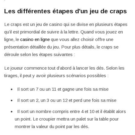
Les différentes étapes d’un jeu de craps
Le craps est un jeu de casino qui se divise en plusieurs étapes
qu’il est primordial de suivre à la lettre. Quand vous jouez en
ligne, le
casino en ligne
que vous allez choisir offre une
présentation détaillée du jeu. Pour plus détails, le craps se
déroule selon les étapes suivantes :
Le joueur commence tout d’abord à lancer les dés. Selon les
tirages, il peut y avoir plusieurs scénarios possibles :
Il sort un 7 ou un 11 et gagne une fois sa mise
Il sort un 2, un 3 ou un 12 et perd une fois sa mise
Il sort un nombre compris entre 4 et 10 et il établit alors
un point. Le croupier mettra un palet sur la table pour
montrer la valeur du point par les dés.