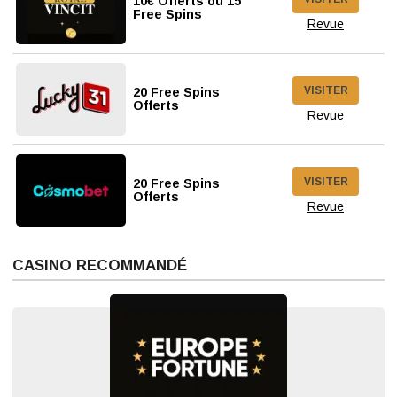
10€ Offerts ou 15
Free Spins
Revue
VISITER
20 Free Spins
Offerts
Revue
VISITER
20 Free Spins
Offerts
Revue
CASINO RECOMMANDÉ