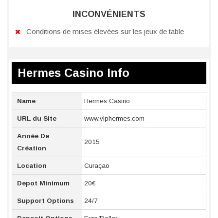
INCONVÉNIENTS
Conditions de mises élevées sur les jeux de table
Hermes Casino Info
Name
Hermes Casino
URL du Site
www.viphermes.com
Année De
2015
Création
Location
Curaçao
Depot Minimum
20€
Support Options
24/7