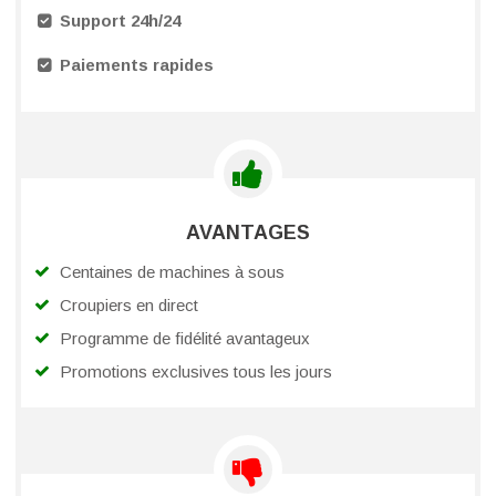
Support 24h/24
Paiements rapides
AVANTAGES
Centaines de machines à sous
Croupiers en direct
Programme de fidélité avantageux
Promotions exclusives tous les jours