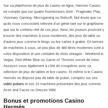
Sur sa plateforme de jeux de casino en ligne, Hermès Casino
ne compte que sur quatre fournisseurs dont : Pragmatic Play,
Visionary Gaming, Microgaming ou Betsoft. Nul doute que ce
qu’ils nous concoctent relèvent d’un génie tant sur le graphisme
que sur le contenu réel de ces jeux. Ainsi, les joueurs pourront y
trouver des machines à sous modernes, des jeux de table ou
d’autres jeux comme le bingo ou les cartes à gratter. En termes
de machines à sous, un peu plus de 480 titres modernes sont à
votre disposition et une centaine de slots vintages : Weekend in
Vegas, Red White Blue ou Game of Thrones seront de mise.
Asseyez-vous également à côté de croupières avec sa
sélection de jeux de tables et live casino. Et même si le Casino
Hermès ne dispose pas de table de poker, comptez sur ses
vidéo pokers
et ses 33 machines présentant des jeux comme
Aces and Faces ou Deuces Wild.
Bonus et promotions Casino
Hermès