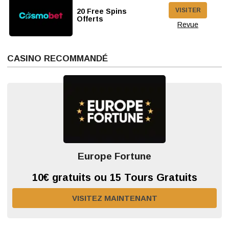
VISITER
20 Free Spins
Offerts
Revue
CASINO RECOMMANDÉ
Europe Fortune
10€ gratuits ou 15 Tours Gratuits
VISITEZ MAINTENANT