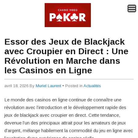
Essor des Jeux de Blackjack
avec Croupier en Direct : Une
Révolution en Marche dans
les Casinos en Ligne
avril 18, 2026
By
Muriel Laurent
• Posted in
Actualités
Le monde des casinos en ligne continue de connaître une
révolution avec l’introduction et le développement rapide des
jeux de blackjack avec croupier en direct. Cette tendance,
devenue l’un des principaux attrait pour les amateurs de jeux
d’argent, mélange habilement la commodité du jeu en ligne avec