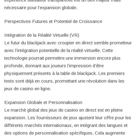
nécessaire pour l’expansion globale.
Perspectives Futures et Potentiel de Croissance
Intégration de la Réalité Virtuelle (VR)
Le futur du blackjack avec croupier en direct semble prometteur
avec l’intégration potentielle de la réalité virtuelle. Cette
technologie pourrait permettre une immersion encore plus
profonde, donnant aux joueurs l’impression d’être
physiquement présents à la table de blackjack. Les premiers
tests sont déjà en cours, promettant une révolution dans les
jeux de casino en ligne.
Expansion Globale et Personnalisation
Le marché global des jeux de casino en direct est en pleine
expansion. Les fournisseurs de jeux ajustent leur offre pour les
différents marchés internationaux, en intégrant des langues et
des options de personnalisation spécifiques. Cela augmente