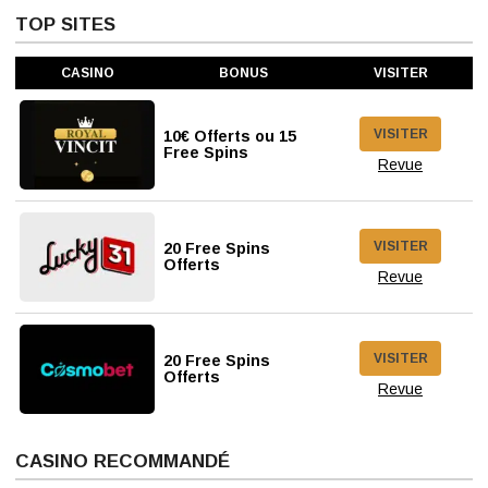
TOP SITES
CASINO
BONUS
VISITER
VISITER
10€ Offerts ou 15
Free Spins
Revue
VISITER
20 Free Spins
Offerts
Revue
VISITER
20 Free Spins
Offerts
Revue
CASINO RECOMMANDÉ