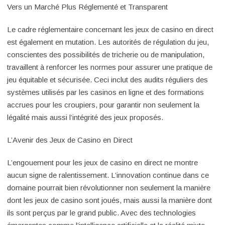
Vers un Marché Plus Réglementé et Transparent
Le cadre réglementaire concernant les jeux de casino en direct
est également en mutation. Les autorités de régulation du jeu,
conscientes des possibilités de tricherie ou de manipulation,
travaillent à renforcer les normes pour assurer une pratique de
jeu équitable et sécurisée. Ceci inclut des audits réguliers des
systèmes utilisés par les casinos en ligne et des formations
accrues pour les croupiers, pour garantir non seulement la
légalité mais aussi l’intégrité des jeux proposés.
L’Avenir des Jeux de Casino en Direct
L’engouement pour les jeux de casino en direct ne montre
aucun signe de ralentissement. L’innovation continue dans ce
domaine pourrait bien révolutionner non seulement la manière
dont les jeux de casino sont joués, mais aussi la manière dont
ils sont perçus par le grand public. Avec des technologies