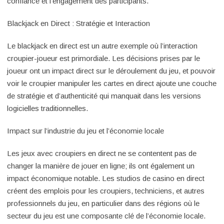
confiance et l’engagement des participants.
Blackjack en Direct : Stratégie et Interaction
Le blackjack en direct est un autre exemple où l’interaction
croupier-joueur est primordiale. Les décisions prises par le
joueur ont un impact direct sur le déroulement du jeu, et pouvoir
voir le croupier manipuler les cartes en direct ajoute une couche
de stratégie et d’authenticité qui manquait dans les versions
logicielles traditionnelles.
Impact sur l’industrie du jeu et l’économie locale
Les jeux avec croupiers en direct ne se contentent pas de
changer la manière de jouer en ligne; ils ont également un
impact économique notable. Les studios de casino en direct
créent des emplois pour les croupiers, techniciens, et autres
professionnels du jeu, en particulier dans des régions où le
secteur du jeu est une composante clé de l’économie locale.