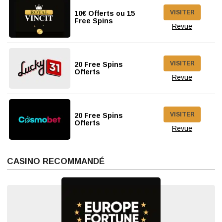
VISITER
10€ Offerts ou 15
Free Spins
Revue
VISITER
20 Free Spins
Offerts
Revue
VISITER
20 Free Spins
Offerts
Revue
CASINO RECOMMANDÉ