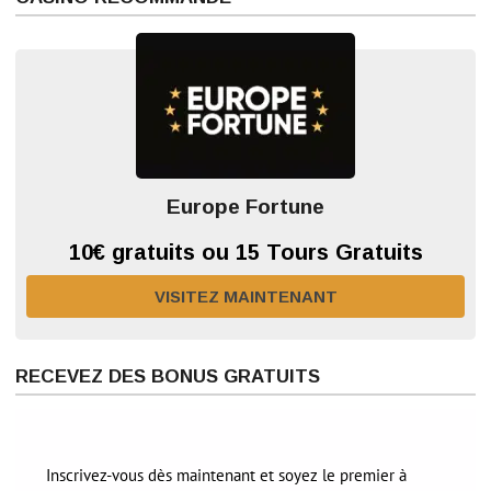
Europe Fortune
10€ gratuits ou 15 Tours Gratuits
VISITEZ MAINTENANT
RECEVEZ DES BONUS GRATUITS
Inscrivez-vous dès maintenant et soyez le premier à