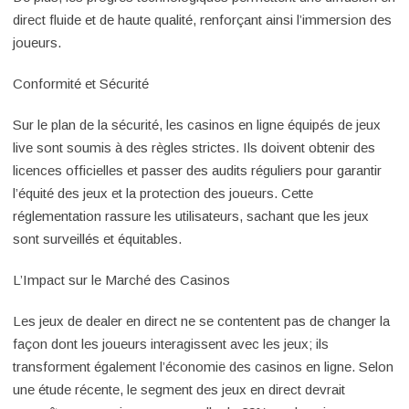
direct fluide et de haute qualité, renforçant ainsi l’immersion des
joueurs.
Conformité et Sécurité
Sur le plan de la sécurité, les casinos en ligne équipés de jeux
live sont soumis à des règles strictes. Ils doivent obtenir des
licences officielles et passer des audits réguliers pour garantir
l’équité des jeux et la protection des joueurs. Cette
réglementation rassure les utilisateurs, sachant que les jeux
sont surveillés et équitables.
L’Impact sur le Marché des Casinos
Les jeux de dealer en direct ne se contentent pas de changer la
façon dont les joueurs interagissent avec les jeux; ils
transforment également l’économie des casinos en ligne. Selon
une étude récente, le segment des jeux en direct devrait