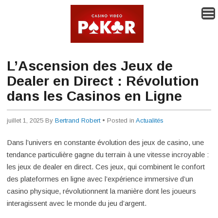
L’Ascension des Jeux de
Dealer en Direct : Révolution
dans les Casinos en Ligne
juillet 1, 2025
By
Bertrand Robert
• Posted in
Actualités
Dans l’univers en constante évolution des jeux de casino, une
tendance particulière gagne du terrain à une vitesse incroyable :
les jeux de dealer en direct. Ces jeux, qui combinent le confort
des plateformes en ligne avec l’expérience immersive d’un
casino physique, révolutionnent la manière dont les joueurs
interagissent avec le monde du jeu d’argent.