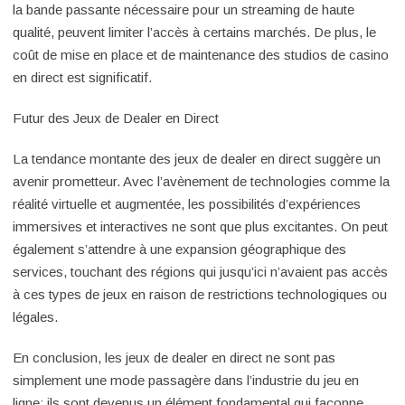
la bande passante nécessaire pour un streaming de haute
qualité, peuvent limiter l’accès à certains marchés. De plus, le
coût de mise en place et de maintenance des studios de casino
en direct est significatif.
Futur des Jeux de Dealer en Direct
La tendance montante des jeux de dealer en direct suggère un
avenir prometteur. Avec l’avènement de technologies comme la
réalité virtuelle et augmentée, les possibilités d’expériences
immersives et interactives ne sont que plus excitantes. On peut
également s’attendre à une expansion géographique des
services, touchant des régions qui jusqu’ici n’avaient pas accès
à ces types de jeux en raison de restrictions technologiques ou
légales.
En conclusion, les jeux de dealer en direct ne sont pas
simplement une mode passagère dans l’industrie du jeu en
ligne; ils sont devenus un élément fondamental qui façonne