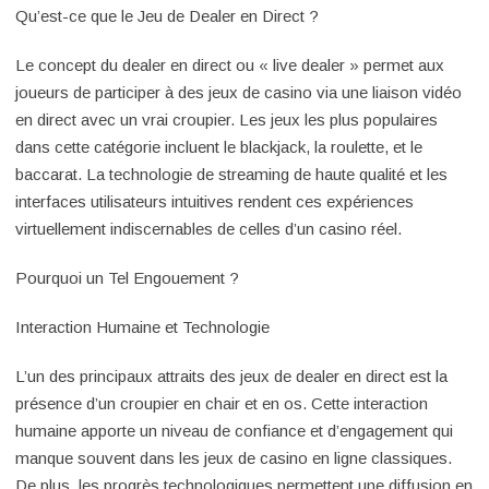
Qu’est-ce que le Jeu de Dealer en Direct ?
Le concept du dealer en direct ou « live dealer » permet aux
joueurs de participer à des jeux de casino via une liaison vidéo
en direct avec un vrai croupier. Les jeux les plus populaires
dans cette catégorie incluent le blackjack, la roulette, et le
baccarat. La technologie de streaming de haute qualité et les
interfaces utilisateurs intuitives rendent ces expériences
virtuellement indiscernables de celles d’un casino réel.
Pourquoi un Tel Engouement ?
Interaction Humaine et Technologie
L’un des principaux attraits des jeux de dealer en direct est la
présence d’un croupier en chair et en os. Cette interaction
humaine apporte un niveau de confiance et d’engagement qui
manque souvent dans les jeux de casino en ligne classiques.
De plus, les progrès technologiques permettent une diffusion en