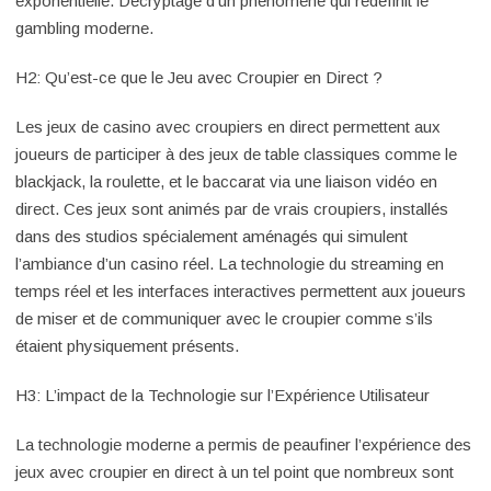
exponentielle. Décryptage d’un phénomène qui redéfinit le
gambling moderne.
H2: Qu’est-ce que le Jeu avec Croupier en Direct ?
Les jeux de casino avec croupiers en direct permettent aux
joueurs de participer à des jeux de table classiques comme le
blackjack, la roulette, et le baccarat via une liaison vidéo en
direct. Ces jeux sont animés par de vrais croupiers, installés
dans des studios spécialement aménagés qui simulent
l’ambiance d’un casino réel. La technologie du streaming en
temps réel et les interfaces interactives permettent aux joueurs
de miser et de communiquer avec le croupier comme s’ils
étaient physiquement présents.
H3: L’impact de la Technologie sur l’Expérience Utilisateur
La technologie moderne a permis de peaufiner l’expérience des
jeux avec croupier en direct à un tel point que nombreux sont