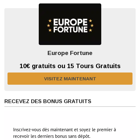
Europe Fortune
10€ gratuits ou 15 Tours Gratuits
VISITEZ MAINTENANT
RECEVEZ DES BONUS GRATUITS
Inscrivez-vous dès maintenant et soyez le premier à
recevoir les derniers bonus sans dépôt.