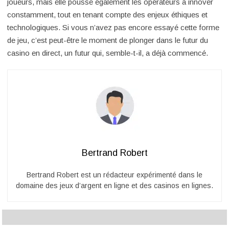
joueurs, mais elle pousse également les opérateurs à innover
constamment, tout en tenant compte des enjeux éthiques et
technologiques. Si vous n’avez pas encore essayé cette forme
de jeu, c’est peut-être le moment de plonger dans le futur du
casino en direct, un futur qui, semble-t-il, a déjà commencé.
Bertrand Robert
Bertrand Robert est un rédacteur expérimenté dans le
domaine des jeux d’argent en ligne et des casinos en lignes.