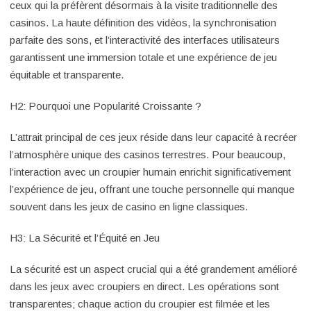
ceux qui la préfèrent désormais à la visite traditionnelle des
casinos. La haute définition des vidéos, la synchronisation
parfaite des sons, et l’interactivité des interfaces utilisateurs
garantissent une immersion totale et une expérience de jeu
équitable et transparente.
H2: Pourquoi une Popularité Croissante ?
L’attrait principal de ces jeux réside dans leur capacité à recréer
l’atmosphère unique des casinos terrestres. Pour beaucoup,
l’interaction avec un croupier humain enrichit significativement
l’expérience de jeu, offrant une touche personnelle qui manque
souvent dans les jeux de casino en ligne classiques.
H3: La Sécurité et l’Équité en Jeu
La sécurité est un aspect crucial qui a été grandement amélioré
dans les jeux avec croupiers en direct. Les opérations sont
transparentes; chaque action du croupier est filmée et les