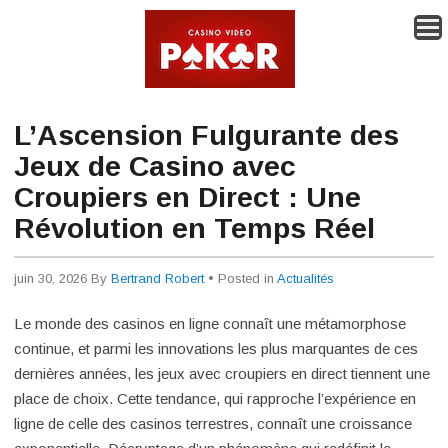
L’Ascension Fulgurante des
Jeux de Casino avec
Croupiers en Direct : Une
Révolution en Temps Réel
juin 30, 2026
By
Bertrand Robert
• Posted in
Actualités
Le monde des casinos en ligne connaît une métamorphose
continue, et parmi les innovations les plus marquantes de ces
dernières années, les jeux avec croupiers en direct tiennent une
place de choix. Cette tendance, qui rapproche l’expérience en
ligne de celle des casinos terrestres, connaît une croissance