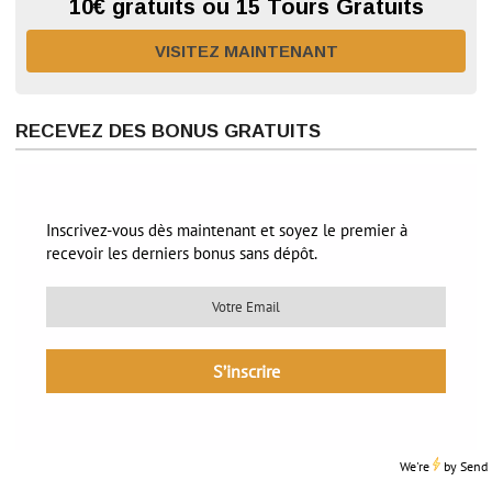
10€ gratuits ou 15 Tours Gratuits
VISITEZ MAINTENANT
RECEVEZ DES BONUS GRATUITS
Inscrivez-vous dès maintenant et soyez le premier à
recevoir les derniers bonus sans dépôt.
We're
by
Send