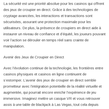
La sécurité est une priorité absolue pour les casinos qui offrent
des jeux de croupier en direct. Grâce à des technologies de
cryptage avancées, les interactions et transactions sont
sécurisées, assurant une protection maximale pour les
utilisateurs. De plus, la présence de croupiers en direct aide à
instaurer un niveau de confiance et d’équité, les joueurs pouvant
voir l’action se dérouler en temps réel sans crainte de
manipulation.
Avenir des Jeux de Croupier en Direct
Avec l’évolution continue de la technologie, les frontières entre
casinos physiques et casinos en ligne continuent de
s’estomper. L’avenir des jeux de croupier en direct semble
prometteur avec l’intégration potentielle de la réalité virtuelle et
augmentée, qui pourrait encore enrichir l’expérience de jeu
immersive. Imaginez mettre un casque VR et vous retrouver
assis à une table de blackjack à Las Vegas, tout cela depuis