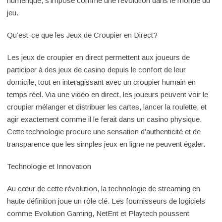
numérique, s’impose comme une révolution dans le monde du
jeu.
Qu’est-ce que les Jeux de Croupier en Direct?
Les jeux de croupier en direct permettent aux joueurs de
participer à des jeux de casino depuis le confort de leur
domicile, tout en interagissant avec un croupier humain en
temps réel. Via une vidéo en direct, les joueurs peuvent voir le
croupier mélanger et distribuer les cartes, lancer la roulette, et
agir exactement comme il le ferait dans un casino physique.
Cette technologie procure une sensation d’authenticité et de
transparence que les simples jeux en ligne ne peuvent égaler.
Technologie et Innovation
Au cœur de cette révolution, la technologie de streaming en
haute définition joue un rôle clé. Les fournisseurs de logiciels
comme Evolution Gaming, NetEnt et Playtech poussent