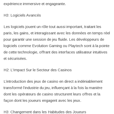
expérience immersive et engageante.
H3: Logiciels Avancés
Les logiciels jouent un rôle tout aussi important, traitant les
paris, les gains, et interagissant avec les données en temps réel
pour garantir une session de jeu fluide. Les développeurs de
logiciels comme Evolution Gaming ou Playtech sont à la pointe
de cette technologie, offrant des interfaces utilisateur intuitives
et sécurisées.
H2: L’Impact Sur le Secteur des Casinos
L’introduction des jeux de casino en direct a indéniablement
transformé l’industrie du jeu, influençant à la fois la manière
dont les opérateurs de casino structurent leurs offres et la
façon dont les joueurs engagent avec les jeux.
H3: Changement dans les Habitudes des Joueurs