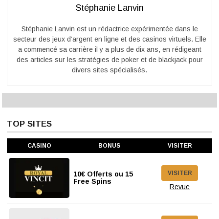
Stéphanie Lanvin
Stéphanie Lanvin est un rédactrice expérimentée dans le
secteur des jeux d’argent en ligne et des casinos virtuels. Elle
a commencé sa carrière il y a plus de dix ans, en rédigeant
des articles sur les stratégies de poker et de blackjack pour
divers sites spécialisés.
TOP SITES
CASINO
BONUS
VISITER
VISITER
10€ Offerts ou 15
Free Spins
Revue