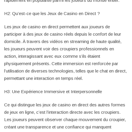
rapidement en popularité parmi les joueurs du monde entier.
H2: Qu’est-ce que les Jeux de Casino en Direct ?
Les jeux de casino en direct permettent aux joueurs de
participer à des jeux de casino réels depuis le confort de leur
domicile. À travers des vidéos en streaming de haute qualité,
les joueurs peuvent voir des croupiers professionnels en
action, interagissant avec eux comme s’ils étaient
physiquement présents. Cette immersion est renforcée par
l’utilisation de diverses technologies, telles que le chat en direct,
permettant une interaction en temps réel.
H3: Une Expérience Immersive et Interpersonnelle
Ce qui distingue les jeux de casino en direct des autres formes
de jeux en ligne, c’est l’interaction directe avec les croupiers.
Les joueurs peuvent observer chaque mouvement du croupier,
créant une transparence et une confiance qui manquent