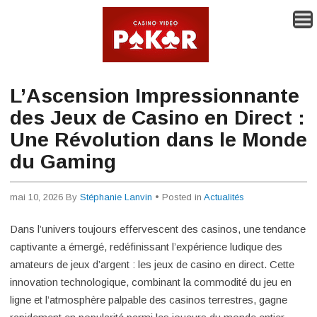
L’Ascension Impressionnante
des Jeux de Casino en Direct :
Une Révolution dans le Monde
du Gaming
mai 10, 2026
By
Stéphanie Lanvin
• Posted in
Actualités
Dans l’univers toujours effervescent des casinos, une tendance
captivante a émergé, redéfinissant l’expérience ludique des
amateurs de jeux d’argent : les jeux de casino en direct. Cette
innovation technologique, combinant la commodité du jeu en
ligne et l’atmosphère palpable des casinos terrestres, gagne