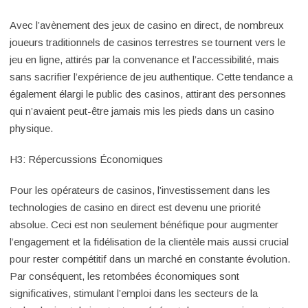
Avec l’avènement des jeux de casino en direct, de nombreux
joueurs traditionnels de casinos terrestres se tournent vers le
jeu en ligne, attirés par la convenance et l’accessibilité, mais
sans sacrifier l’expérience de jeu authentique. Cette tendance a
également élargi le public des casinos, attirant des personnes
qui n’avaient peut-être jamais mis les pieds dans un casino
physique.
H3: Répercussions Économiques
Pour les opérateurs de casinos, l’investissement dans les
technologies de casino en direct est devenu une priorité
absolue. Ceci est non seulement bénéfique pour augmenter
l’engagement et la fidélisation de la clientèle mais aussi crucial
pour rester compétitif dans un marché en constante évolution.
Par conséquent, les retombées économiques sont
significatives, stimulant l’emploi dans les secteurs de la