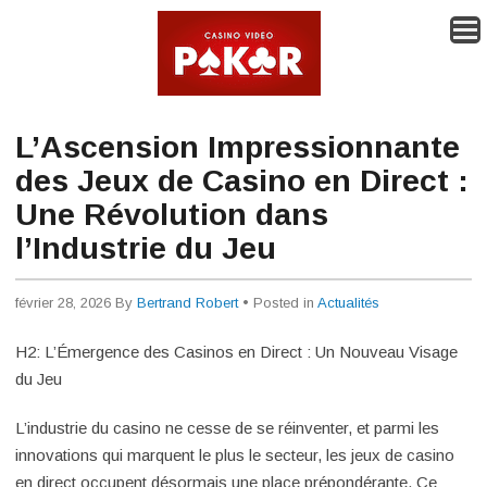
L’Ascension Impressionnante
des Jeux de Casino en Direct :
Une Révolution dans
l’Industrie du Jeu
février 28, 2026
By
Bertrand Robert
• Posted in
Actualités
H2: L’Émergence des Casinos en Direct : Un Nouveau Visage
du Jeu
L’industrie du casino ne cesse de se réinventer, et parmi les
innovations qui marquent le plus le secteur, les jeux de casino
en direct occupent désormais une place prépondérante. Ce