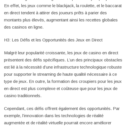
En effet, les jeux comme le blackjack, la roulette, et le baccarat
en direct tendent à attirer des joueurs prêts à parier des
montants plus élevés, augmentant ainsi les recettes globales
des casinos en ligne.
H3: Les Défis et les Opportunités des Jeux en Direct
Malgré leur popularité croissante, les jeux de casino en direct
présentent des défis spécifiques. L’un des principaux obstacles
est lié à la nécessité d’une infrastructure technologique robuste
pour supporter le streaming de haute qualité nécessaire à ce
type de jeux. En outre, la formation des croupiers pour les jeux
en direct est plus complexe et coûteuse que pour les jeux de
casino traditionnels.
Cependant, ces défis offrent également des opportunités. Par
exemple, l’innovation dans les technologies de réalité
augmentée et de réalité virtuelle pourrait encore améliorer