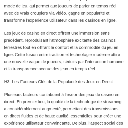
mode de jeu, qui permet aux joueurs de parier en temps réel
avec de vrais croupiers via vidéo, gagne en popularité et
transforme l’expérience utilisateur dans les casinos en ligne.
Les jeux de casino en direct offrent une immersion sans
précédent, reproduisant l’atmosphère excitante des casinos
terrestres tout en offrant le confort et la commodité du jeu en
ligne. Cette fusion entre tradition et technologie moderne attire
une nouvelle vague de joueurs, séduits par l’interaction humaine
et la transparence accrue des jeux en temps réel.
H3: Les Facteurs Clés de la Popularité des Jeux en Direct
Plusieurs facteurs contribuent à l’essor des jeux de casino en
direct. En premier lieu, la qualité de la technologie de streaming
a considérablement augmenté, permettant des transmissions
en direct fluides et de haute qualité, essentielles pour créer une
expérience utilisateur convaincante. De plus, l’aspect social des