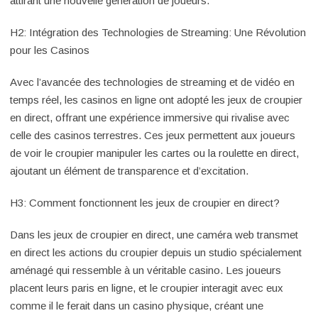
attirant une nouvelle génération de joueurs.
H2: Intégration des Technologies de Streaming: Une Révolution
pour les Casinos
Avec l’avancée des technologies de streaming et de vidéo en
temps réel, les casinos en ligne ont adopté les jeux de croupier
en direct, offrant une expérience immersive qui rivalise avec
celle des casinos terrestres. Ces jeux permettent aux joueurs
de voir le croupier manipuler les cartes ou la roulette en direct,
ajoutant un élément de transparence et d’excitation.
H3: Comment fonctionnent les jeux de croupier en direct?
Dans les jeux de croupier en direct, une caméra web transmet
en direct les actions du croupier depuis un studio spécialement
aménagé qui ressemble à un véritable casino. Les joueurs
placent leurs paris en ligne, et le croupier interagit avec eux
comme il le ferait dans un casino physique, créant une