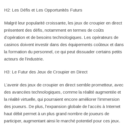
H2: Les Défis et Les Opportunités Futurs
Malgré leur popularité croissante, les jeux de croupier en direct
présentent des défis, notamment en termes de coûts
d’opération et de besoins technologiques. Les opérateurs de
casinos doivent investir dans des équipements coûteux et dans
la formation du personnel, ce qui peut dissuader certains petits
acteurs de l’industrie.
H3: Le Futur des Jeux de Croupier en Direct
L’avenir des jeux de croupier en direct semble prometteur, avec
des avancées technologiques, comme la réalité augmentée et
la réalité virtuelle, qui pourraient encore améliorer l’immersion
des joueurs. De plus, l’expansion globale de l’accès à Internet
haut débit permet à un plus grand nombre de joueurs de
participer, augmentant ainsi le marché potentiel pour ces jeux.