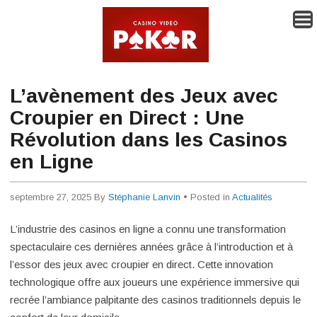
L’avènement des Jeux avec
Croupier en Direct : Une
Révolution dans les Casinos
en Ligne
septembre 27, 2025
By
Stéphanie Lanvin
• Posted in
Actualités
L’industrie des casinos en ligne a connu une transformation
spectaculaire ces dernières années grâce à l’introduction et à
l’essor des jeux avec croupier en direct. Cette innovation
technologique offre aux joueurs une expérience immersive qui
recrée l’ambiance palpitante des casinos traditionnels depuis le