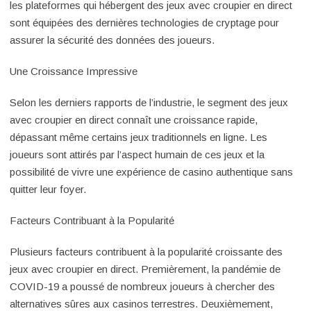
les plateformes qui hébergent des jeux avec croupier en direct
sont équipées des dernières technologies de cryptage pour
assurer la sécurité des données des joueurs.
Une Croissance Impressive
Selon les derniers rapports de l’industrie, le segment des jeux
avec croupier en direct connaît une croissance rapide,
dépassant même certains jeux traditionnels en ligne. Les
joueurs sont attirés par l’aspect humain de ces jeux et la
possibilité de vivre une expérience de casino authentique sans
quitter leur foyer.
Facteurs Contribuant à la Popularité
Plusieurs facteurs contribuent à la popularité croissante des
jeux avec croupier en direct. Premièrement, la pandémie de
COVID-19 a poussé de nombreux joueurs à chercher des
alternatives sûres aux casinos terrestres. Deuxièmement,