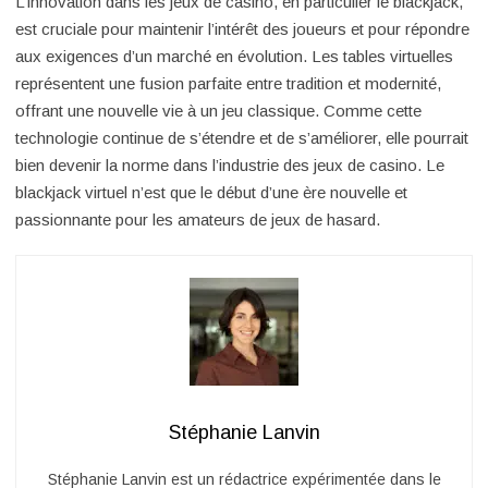
L’innovation dans les jeux de casino, en particulier le blackjack,
est cruciale pour maintenir l’intérêt des joueurs et pour répondre
aux exigences d’un marché en évolution. Les tables virtuelles
représentent une fusion parfaite entre tradition et modernité,
offrant une nouvelle vie à un jeu classique. Comme cette
technologie continue de s’étendre et de s’améliorer, elle pourrait
bien devenir la norme dans l’industrie des jeux de casino. Le
blackjack virtuel n’est que le début d’une ère nouvelle et
passionnante pour les amateurs de jeux de hasard.
Stéphanie Lanvin
Stéphanie Lanvin est un rédactrice expérimentée dans le