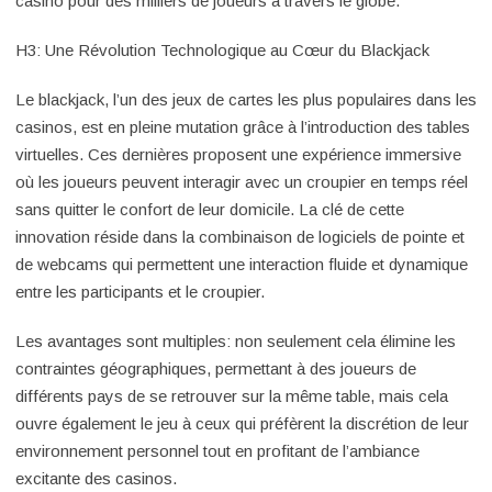
casino pour des milliers de joueurs à travers le globe.
H3: Une Révolution Technologique au Cœur du Blackjack
Le blackjack, l’un des jeux de cartes les plus populaires dans les
casinos, est en pleine mutation grâce à l’introduction des tables
virtuelles. Ces dernières proposent une expérience immersive
où les joueurs peuvent interagir avec un croupier en temps réel
sans quitter le confort de leur domicile. La clé de cette
innovation réside dans la combinaison de logiciels de pointe et
de webcams qui permettent une interaction fluide et dynamique
entre les participants et le croupier.
Les avantages sont multiples: non seulement cela élimine les
contraintes géographiques, permettant à des joueurs de
différents pays de se retrouver sur la même table, mais cela
ouvre également le jeu à ceux qui préfèrent la discrétion de leur
environnement personnel tout en profitant de l’ambiance
excitante des casinos.