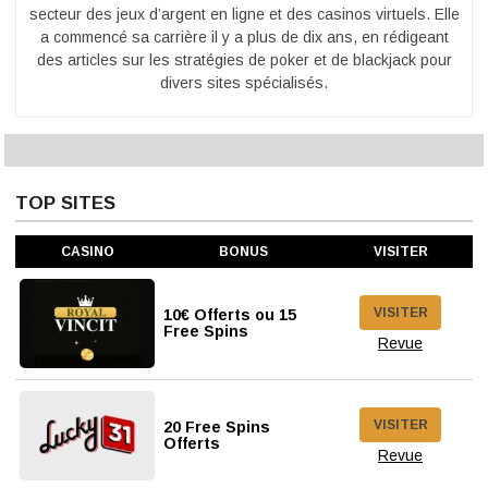
secteur des jeux d’argent en ligne et des casinos virtuels. Elle
a commencé sa carrière il y a plus de dix ans, en rédigeant
des articles sur les stratégies de poker et de blackjack pour
divers sites spécialisés.
TOP SITES
CASINO
BONUS
VISITER
VISITER
10€ Offerts ou 15
Free Spins
Revue
VISITER
20 Free Spins
Offerts
Revue