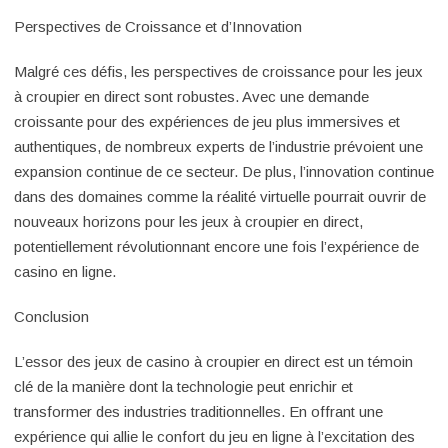
Perspectives de Croissance et d’Innovation
Malgré ces défis, les perspectives de croissance pour les jeux
à croupier en direct sont robustes. Avec une demande
croissante pour des expériences de jeu plus immersives et
authentiques, de nombreux experts de l’industrie prévoient une
expansion continue de ce secteur. De plus, l’innovation continue
dans des domaines comme la réalité virtuelle pourrait ouvrir de
nouveaux horizons pour les jeux à croupier en direct,
potentiellement révolutionnant encore une fois l’expérience de
casino en ligne.
Conclusion
L’essor des jeux de casino à croupier en direct est un témoin
clé de la manière dont la technologie peut enrichir et
transformer des industries traditionnelles. En offrant une
expérience qui allie le confort du jeu en ligne à l’excitation des