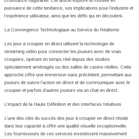
croissance fulgurante. Cet article explore la montée en
puissance de cette tendance, ses implications pour l’industrie et
l’expérience utilisateur, ainsi que les défis qui en découlent.
La Convergence Technologique au Service du Réalisme
Les jeux à croupier en direct utilisent la technologie de
streaming vidéo pour connecter les joueurs avec de vrais
croupiers, opérant en temps réel depuis des studios
spécialement aménagés ou des salles de casino réelles. Cette
approche offre une immersion sans précédent, permettant aux
joueurs de suivre l’action en direct et de communiquer avec le
croupier et parfois d’autres joueurs via un chat en direct.
L’impact de la Haute Définition et des Interfaces Intuitives
L’une des clés du succès des jeux à croupier en direct réside
dans leur capacité à offrir une qualité visuelle exceptionnelle.
Les fournisseurs de ces services investissent massivement