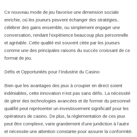
Ce nouveau mode de jeu favorise une dimension sociale
enrichie, où les joueurs peuvent échanger des stratégies,
célébrer des gains ensemble, ou simplement engager une
conversation, rendant l’expérience beaucoup plus personnelle
et agréable. Cette qualité est souvent citée par les joueurs
comme une des principales raisons du succès croissant de ce
format de jeu.
Défis et Opportunités pour l’Industrie du Casino
Bien que les avantages des jeux à croupier en direct soient
indéniables, cette innovation n’est pas sans défis. La nécessité
de gérer des technologies avancées et de former du personnel
qualifié peut représenter un investissement significatif pour les
opérateurs de casino. De plus, la réglementation de ces jeux
peut être complexe, varie grandement d’une juridiction à l’autre
et nécessite une attention constante pour assurer la conformité.