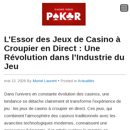
L’Essor des Jeux de Casino à
Croupier en Direct : Une
Révolution dans l’Industrie du
Jeu
mai 13, 2026
By
Muriel Laurent
• Posted in
Actualités
Dans l’univers en constante évolution des casinos, une
tendance se détache clairement et transforme l’expérience de
jeu : les jeux de casino à croupier en direct. Ces jeux, qui
combinent l’atmosphère des casinos traditionnels avec les
avancées technologiques modernes, connaissent une