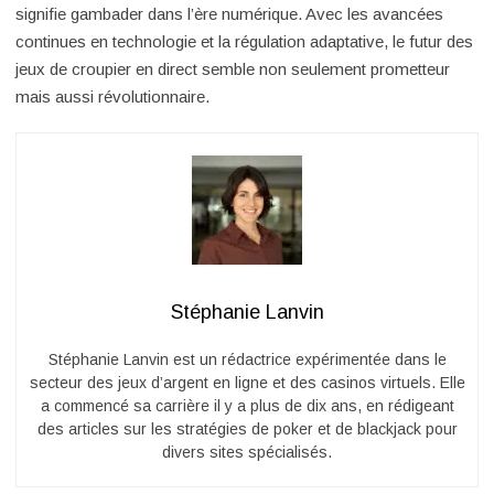
signifie gambader dans l’ère numérique. Avec les avancées
continues en technologie et la régulation adaptative, le futur des
jeux de croupier en direct semble non seulement prometteur
mais aussi révolutionnaire.
Stéphanie Lanvin
Stéphanie Lanvin est un rédactrice expérimentée dans le
secteur des jeux d’argent en ligne et des casinos virtuels. Elle
a commencé sa carrière il y a plus de dix ans, en rédigeant
des articles sur les stratégies de poker et de blackjack pour
divers sites spécialisés.