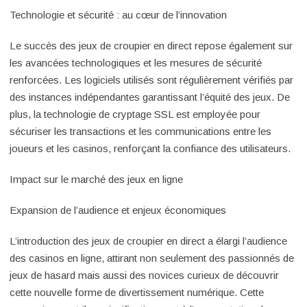
Technologie et sécurité : au cœur de l’innovation
Le succès des jeux de croupier en direct repose également sur
les avancées technologiques et les mesures de sécurité
renforcées. Les logiciels utilisés sont régulièrement vérifiés par
des instances indépendantes garantissant l’équité des jeux. De
plus, la technologie de cryptage SSL est employée pour
sécuriser les transactions et les communications entre les
joueurs et les casinos, renforçant la confiance des utilisateurs.
Impact sur le marché des jeux en ligne
Expansion de l’audience et enjeux économiques
L’introduction des jeux de croupier en direct a élargi l’audience
des casinos en ligne, attirant non seulement des passionnés de
jeux de hasard mais aussi des novices curieux de découvrir
cette nouvelle forme de divertissement numérique. Cette