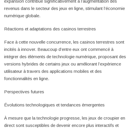
expansion contribue significativement à l’augmentation des
revenus dans le secteur des jeux en ligne, stimulant l’économie
numérique globale.
Réactions et adaptations des casinos terrestres
Face à cette nouvelle concurrence, les casinos terrestres sont
incités à innover. Beaucoup d’entre eux ont commencé à
intégrer des éléments de technologie numérique, proposant des
versions hybrides de certains jeux ou améliorant l’expérience
utilisateur à travers des applications mobiles et des
fonctionnalités en ligne.
Perspectives futures
Évolutions technologiques et tendances émergentes
À mesure que la technologie progresse, les jeux de croupier en
direct sont susceptibles de devenir encore plus interactifs et