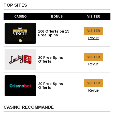
TOP SITES
CASINO
BONUS
VISITER
VISITER
10€ Offerts ou 15
Free Spins
Revue
VISITER
20 Free Spins
Offerts
Revue
VISITER
20 Free Spins
Offerts
Revue
CASINO RECOMMANDÉ