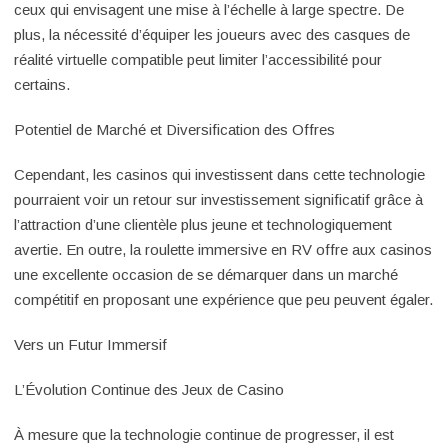
ceux qui envisagent une mise à l’échelle à large spectre. De
plus, la nécessité d’équiper les joueurs avec des casques de
réalité virtuelle compatible peut limiter l’accessibilité pour
certains.
Potentiel de Marché et Diversification des Offres
Cependant, les casinos qui investissent dans cette technologie
pourraient voir un retour sur investissement significatif grâce à
l’attraction d’une clientèle plus jeune et technologiquement
avertie. En outre, la roulette immersive en RV offre aux casinos
une excellente occasion de se démarquer dans un marché
compétitif en proposant une expérience que peu peuvent égaler.
Vers un Futur Immersif
L’Évolution Continue des Jeux de Casino
À mesure que la technologie continue de progresser, il est