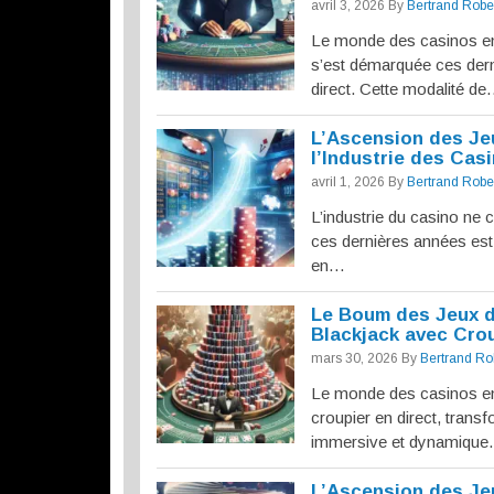
avril 3, 2026
By
Bertrand Robe
Le monde des casinos en l
s’est démarquée ces dern
direct. Cette modalité d
L’Ascension des Jeu
l’Industrie des Cas
avril 1, 2026
By
Bertrand Robe
L’industrie du casino ne 
ces dernières années est 
en…
Le Boum des Jeux d
Blackjack avec Crou
mars 30, 2026
By
Bertrand Ro
Le monde des casinos en 
croupier en direct, transf
immersive et dynamique
L’Ascension des Je