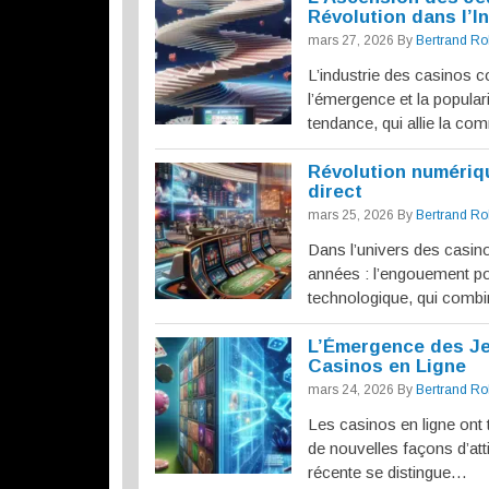
Révolution dans l’I
mars 27, 2026
By
Bertrand Ro
L’industrie des casinos c
l’émergence et la popular
tendance, qui allie la c
Révolution numériqu
direct
mars 25, 2026
By
Bertrand Ro
Dans l’univers des casin
années : l’engouement pou
technologique, qui com
L’Émergence des Jeu
Casinos en Ligne
mars 24, 2026
By
Bertrand Ro
Les casinos en ligne ont 
de nouvelles façons d’att
récente se distingue…