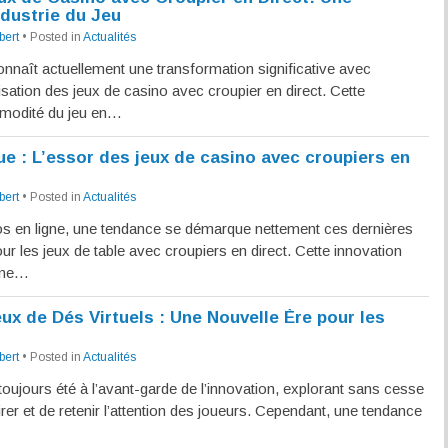
ndustrie du Jeu
bert
• Posted in
Actualités
onnaît actuellement une transformation significative avec
isation des jeux de casino avec croupier en direct. Cette
ommodité du jeu en…
e : L’essor des jeux de casino avec croupiers en
bert
• Posted in
Actualités
os en ligne, une tendance se démarque nettement ces dernières
r les jeux de table avec croupiers en direct. Cette innovation
bine…
x de Dés Virtuels : Une Nouvelle Ère pour les
bert
• Posted in
Actualités
toujours été à l’avant-garde de l’innovation, explorant sans cesse
irer et de retenir l’attention des joueurs. Cependant, une tendance