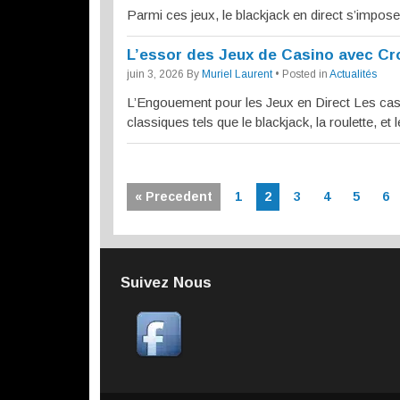
Parmi ces jeux, le blackjack en direct s’impo
L’essor des Jeux de Casino avec Cr
juin 3, 2026
By
Muriel Laurent
• Posted in
Actualités
L’Engouement pour les Jeux en Direct Les cas
classiques tels que le blackjack, la roulette, 
« Precedent
1
2
3
4
5
6
Suivez Nous