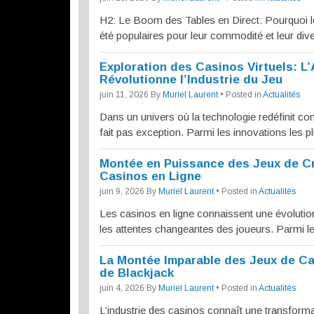
H2: Le Boom des Tables en Direct: Pourquoi le
été populaires pour leur commodité et leur d
Exploration des Casinos Virtuels: L
Révolutionne l’Industrie du Jeu
juin 11, 2026
By
Muriel Laurent
• Posted in
Actualités
Dans un univers où la technologie redéfinit con
fait pas exception. Parmi les innovations les
Montée en Puissance des Jeux de Cro
Casinos en Ligne
juin 9, 2026
By
Muriel Laurent
• Posted in
Actualités
Les casinos en ligne connaissent une évolution
les attentes changeantes des joueurs. Parmi l
La Montée Imparable des Jeux de Cas
de Blackjack
juin 4, 2026
By
Muriel Laurent
• Posted in
Actualités
L’industrie des casinos connaît une transforma