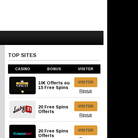
TOP SITES
CASINO
BONUS
VISITER
VISITER
10€ Offerts ou
15 Free Spins
Revue
VISITER
20 Free Spins
Offerts
Revue
VISITER
20 Free Spins
Offerts