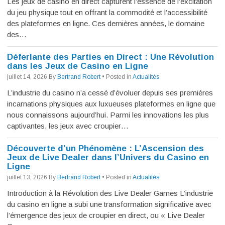
Les jeux de casino en direct capturent l’essence de l’excitation
du jeu physique tout en offrant la commodité et l’accessibilité
des plateformes en ligne. Ces dernières années, le domaine
des…
Déferlante des Parties en Direct : Une Révolution
dans les Jeux de Casino en Ligne
juillet 14, 2026
By
Bertrand Robert
• Posted in
Actualités
L’industrie du casino n’a cessé d’évoluer depuis ses premières
incarnations physiques aux luxueuses plateformes en ligne que
nous connaissons aujourd’hui. Parmi les innovations les plus
captivantes, les jeux avec croupier…
Découverte d’un Phénomène : L’Ascension des
Jeux de Live Dealer dans l’Univers du Casino en
Ligne
juillet 13, 2026
By
Bertrand Robert
• Posted in
Actualités
Introduction à la Révolution des Live Dealer Games L’industrie
du casino en ligne a subi une transformation significative avec
l’émergence des jeux de croupier en direct, ou « Live Dealer