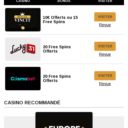
CASINO
BONUS
VISITER
VISITER
10€ Offerts ou 15
Free Spins
Revue
VISITER
20 Free Spins
Offerts
Revue
VISITER
20 Free Spins
Offerts
Revue
CASINO RECOMMANDÉ