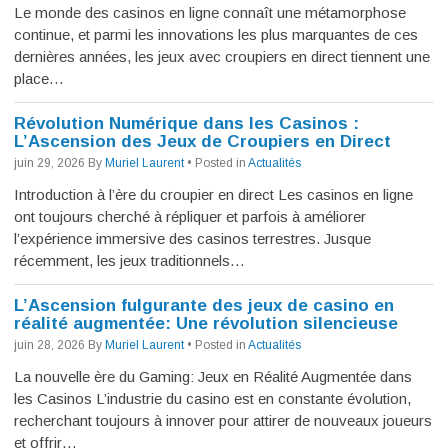
Le monde des casinos en ligne connaît une métamorphose
continue, et parmi les innovations les plus marquantes de ces
dernières années, les jeux avec croupiers en direct tiennent une
place…
Révolution Numérique dans les Casinos :
L’Ascension des Jeux de Croupiers en Direct
juin 29, 2026
By
Muriel Laurent
• Posted in
Actualités
Introduction à l’ère du croupier en direct Les casinos en ligne
ont toujours cherché à répliquer et parfois à améliorer
l’expérience immersive des casinos terrestres. Jusque
récemment, les jeux traditionnels…
L’Ascension fulgurante des jeux de casino en
réalité augmentée: Une révolution silencieuse
juin 28, 2026
By
Muriel Laurent
• Posted in
Actualités
La nouvelle ère du Gaming: Jeux en Réalité Augmentée dans
les Casinos L’industrie du casino est en constante évolution,
recherchant toujours à innover pour attirer de nouveaux joueurs
et offrir…