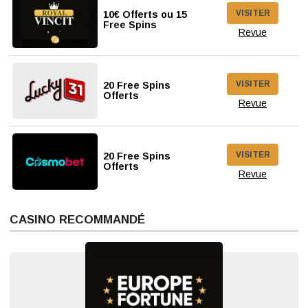
VISITER
10€ Offerts ou 15
Free Spins
Revue
VISITER
20 Free Spins
Offerts
Revue
VISITER
20 Free Spins
Offerts
Revue
CASINO RECOMMANDÉ