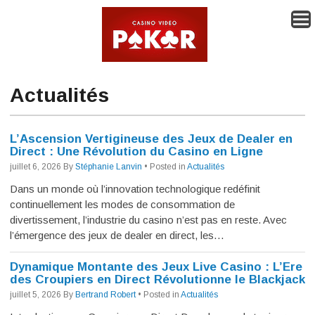
Actualités
L’Ascension Vertigineuse des Jeux de Dealer en
Direct : Une Révolution du Casino en Ligne
juillet 6, 2026
By
Stéphanie Lanvin
• Posted in
Actualités
Dans un monde où l’innovation technologique redéfinit
continuellement les modes de consommation de
divertissement, l’industrie du casino n’est pas en reste. Avec
l’émergence des jeux de dealer en direct, les…
Dynamique Montante des Jeux Live Casino : L’Ere
des Croupiers en Direct Révolutionne le Blackjack
juillet 5, 2026
By
Bertrand Robert
• Posted in
Actualités