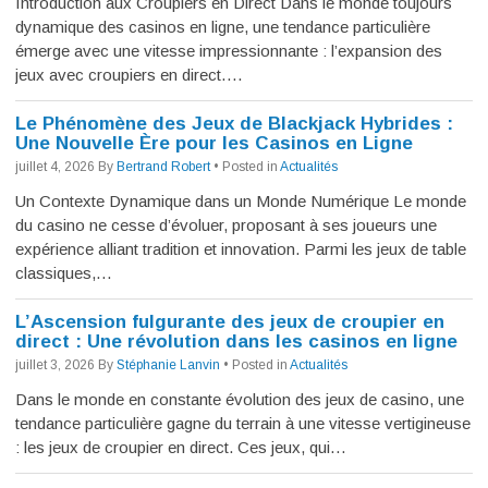
Introduction aux Croupiers en Direct Dans le monde toujours
dynamique des casinos en ligne, une tendance particulière
émerge avec une vitesse impressionnante : l’expansion des
jeux avec croupiers en direct….
Le Phénomène des Jeux de Blackjack Hybrides :
Une Nouvelle Ère pour les Casinos en Ligne
juillet 4, 2026
By
Bertrand Robert
• Posted in
Actualités
Un Contexte Dynamique dans un Monde Numérique Le monde
du casino ne cesse d’évoluer, proposant à ses joueurs une
expérience alliant tradition et innovation. Parmi les jeux de table
classiques,…
L’Ascension fulgurante des jeux de croupier en
direct : Une révolution dans les casinos en ligne
juillet 3, 2026
By
Stéphanie Lanvin
• Posted in
Actualités
Dans le monde en constante évolution des jeux de casino, une
tendance particulière gagne du terrain à une vitesse vertigineuse
: les jeux de croupier en direct. Ces jeux, qui…